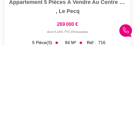
Appartement 5 Pièces À Vendre Au Centre Du Pecq Avec Vue...
,
Le Pecq
269 000 €
dont 5,24% TTC d'honoraires
84
M²
Réf :
716
5
Pièce(s)