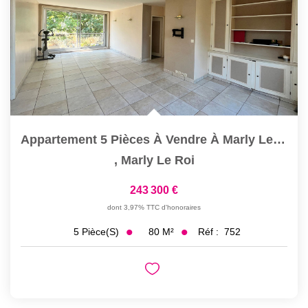
Appartement 5 Pièces À Vendre À Marly Le Roi - Centre...
,
Marly Le Roi
243 300 €
dont 3,97% TTC d'honoraires
80
M²
Réf :
752
5
Pièce(s)