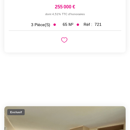
255 000 €
dont 4,51% TTC d'honoraires
65
M²
Réf :
721
3
Pièce(s)
Exclusif