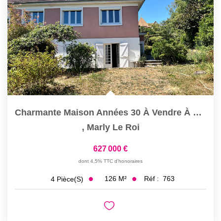
NOS OUTILS
CONTACT
Charmante Maison Années 30 À Vendre À Marly Le Roi -...
,
Marly Le Roi
627 000 €
dont 4,5% TTC d'honoraires
126
M²
Réf :
763
4
Pièce(s)