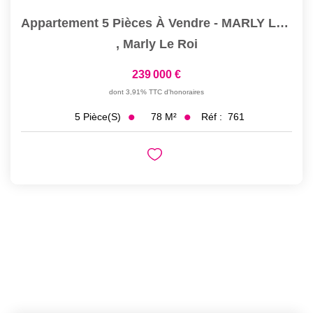
Appartement 5 Pièces À Vendre - MARLY LE ROI Centre Ville
,
Marly Le Roi
239 000 €
dont 3,91% TTC d'honoraires
78
M²
Réf :
761
5
Pièce(s)