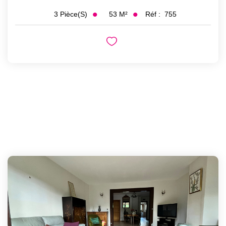
53
M²
Réf :
755
3
Pièce(s)