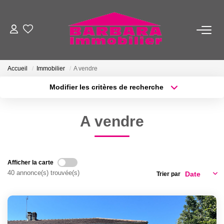
VENTES
Accueil
Immobilier
A vendre
LOCATIONS
Modifier les critères de recherche
Type de transaction
Localisation
Acheter
Localisation
ESTIMATION
A vendre
Type de bien
Sélectionnez...
Surface min
GESTION
Plus de critères
Budget max
Afficher la carte
NOTRE AGENCE
40 annonce(s) trouvée(s)
Trier par
Créer une alerte
NOTRE ÉQUIPE