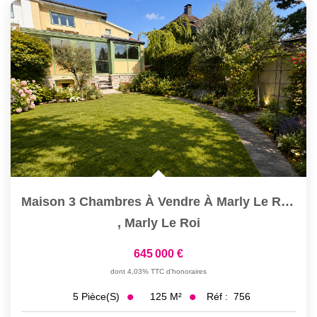
Maison 3 Chambres À Vendre À Marly Le Roi - Bon État, Calme...
,
Marly Le Roi
645 000 €
dont 4,03% TTC d'honoraires
125
M²
Réf :
756
5
Pièce(s)