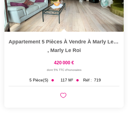
Appartement 5 Pièces À Vendre À Marly Le Roi - Bas De Marly
,
Marly Le Roi
420 000 €
dont 5% TTC d'honoraires
117
M²
Réf :
719
5
Pièce(s)