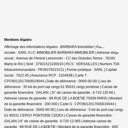
Mentions légales
Affichage des informations légales : BARBARA Immobilier | Raison
sociale : SARL G.I.C IMMOBILIER BARBARA IMMOBILIER | Adresse siège
social : Avenue de l'Amiral Lemonnier - CC des Grandes Terres - 78160
Marly-le-Roi | Siret : 37931521100019 | RCS : VERSAILLES | Numero TVA
Intracommunautaire : FR39379315211 | Forme juridique : SARL | Capital
social : 7622.45 | Assurance RCP : 110493B |
Carte T :
CPI78012017000019044 | Date de délivrance : 0000-00-00 | Lieu de
délivrance : 35 bd du port cap cergy b1 95031 cergy pontoise | Caisse de
garantie financière : GALIAN. | N° de caisse de garantie : A 710 120 66 |
Adresse caisse de garantie : 89 RUE DE LA BOETIE 75008 PARIS | Montant
de la garantie financière : 200 000 | Carte G : CPI78012017000019044 |
Date de délivrance : 0000-00-00 | Lieu de délivrance : 5 bd du port cap cergy
b1 95031 CERGY PONTOISE CEDEX | Caisse de garantie financière :
GALIAN | N° de caisse de garantie : A 720 12 065 | Adresse caisse de
garantie : 89 RUE DE LA BOETIE | Montant de la garantie financière : 600