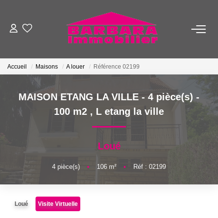
VENTES
Accueil
Maisons
A louer
Référence 02199
LOCATIONS
MAISON ETANG LA VILLE - 4 pièce(s) -
ESTIMATION
100 m2
,
L etang la ville
GESTION
Loué
NOTRE AGENCE
4
pièce(s)
•
106
m²
•
Réf : 02199
NOTRE ÉQUIPE
Loué
Visite Virtuelle