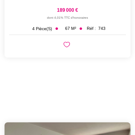
189 000 €
dont 4,01% TTC d'honoraires
67
M²
Réf :
743
4
Pièce(s)