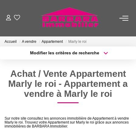
VENTES
Accueil
A vendre
Appartement
Marly le roi
LOCATIONS
Modifier les critères de recherche
Type de transaction
Localisation
Acheter
Localisation
ESTIMATION
Achat / Vente Appartement
Type de bien
Sélectionnez...
Surface min
Marly le roi - Appartement a
GESTION
vendre à Marly le roi
Plus de critères
Budget max
NOTRE AGENCE
Créer une alerte
Sur notre site consultez les annonces immobilière de Appartement à vendre
NOTRE ÉQUIPE
Marly le roi. Trouvez votre Appartement sur Marly le roi grâce aux annonces
immobilières de BARBARA Immobilier.