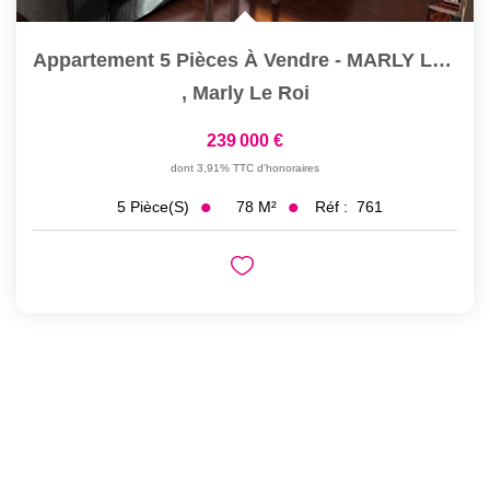
Appartement 5 Pièces À Vendre - MARLY LE ROI Centre Ville
,
Marly Le Roi
239 000 €
dont 3,91% TTC d'honoraires
78
M²
Réf :
761
5
Pièce(s)