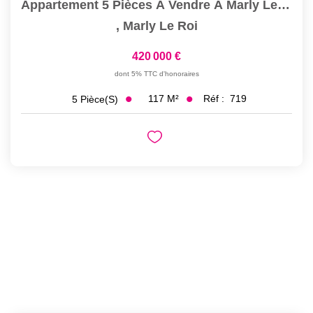
Appartement 5 Pièces À Vendre À Marly Le Roi - Bas De Marly
,
Marly Le Roi
420 000 €
dont 5% TTC d'honoraires
117
M²
Réf :
719
5
Pièce(s)