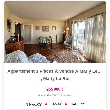
Appartement 3 Pièces À Vendre À Marly Le Roi - Centre...
,
Marly Le Roi
255 000 €
dont 4,51% TTC d'honoraires
65
M²
Réf :
721
3
Pièce(s)