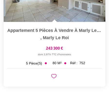
Appartement 5 Pièces À Vendre À Marly Le Roi - Centre...
,
Marly Le Roi
243 300 €
dont 3,97% TTC d'honoraires
80
M²
Réf :
752
5
Pièce(s)