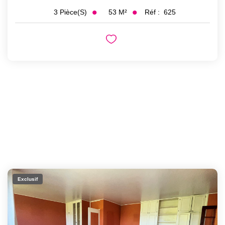
53
M²
Réf :
625
3
Pièce(s)
Exclusif