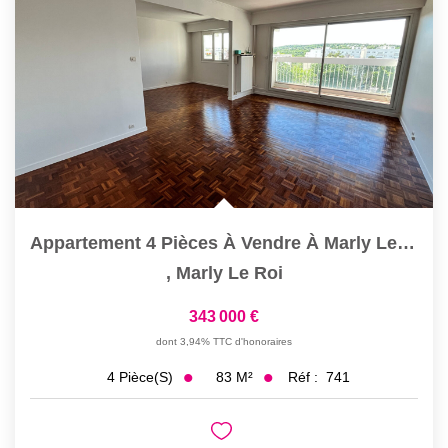
Appartement 4 Pièces À Vendre À Marly Le Roi - Secteur...
,
Marly Le Roi
343 000 €
dont 3,94% TTC d'honoraires
83
M²
Réf :
741
4
Pièce(s)