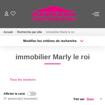
VENTES
Accueil
Recherche par ville
immobilier Marly le roi
LOCATIONS
Modifier les critères de recherche
Type de transaction
Localisation
Acheter
Localisation
ESTIMATION
immobilier Marly le roi
Type de bien
Sélectionnez...
Surface min
GESTION
Plus de critères
Budget max
NOTRE AGENCE
Tous les secteurs
Créer une alerte
NOTRE ÉQUIPE
Afficher la carte
37 annonce(s) trouvée(s)
Trier par